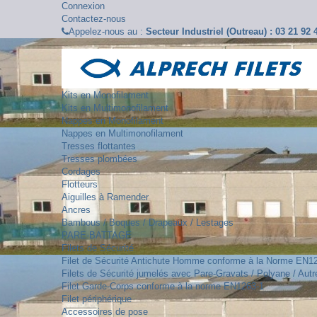
Connexion
Contactez-nous
Appelez-nous au :
Secteur Industriel (Outreau) : 03 21 92
Kits en Monofilament
Kits en Multimonofilament
Nappes en Monofilament
Nappes en Multimonofilament
Tresses flottantes
Tresses plombées
Cordages
Flotteurs
Aiguilles à Ramender
Ancres
Bambous / Boques / Drapeaux / Lestages
PARE-BATTAGE
Filets de Sécurité
Filet de Sécurité Antichute Homme conforme à la Norme EN1
Filets de Sécurité jumelés avec Pare-Gravats / Polyane / Autre
Filet Garde-Corps conforme à la norme EN1263-1
Filet périphérique
Accessoires de pose