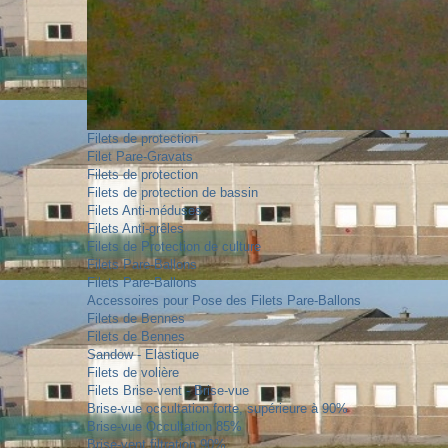
Filets de protection
Filet Pare-Gravats
Filets de protection
Filets de protection de bassin
Filets Anti-méduses
Filets Anti-grêles
Filets de Protection de culture
Filets Pare-Ballons
Filets Pare-Ballons
Accessoires pour Pose des Filets Pare-Ballons
Filets de Bennes
Filets de Bennes
Sandow - Elastique
Filets de volière
Filets Brise-vent - Brise-vue
Brise-vue occultation forte, supérieure à 90%
Brise-vue Occultation 85%
Brise-vent filtration 90%