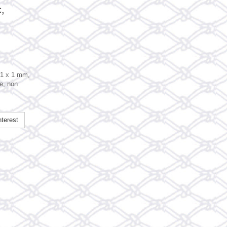
c,
s 1 x 1 mm,
le, non
terest