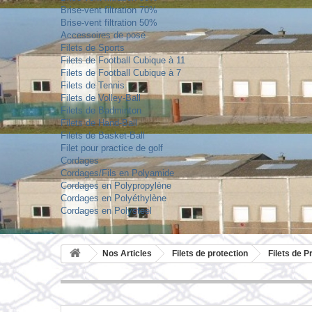
Brise-vent filtration 70%
Brise-vent filtration 50%
Accessoires de pose
Filets de Sports
Filets de Football Cubique à 11
Filets de Football Cubique à 7
Filets de Tennis
Filets de Volley-Ball
Filets de Badminton
Filets de Hand-Ball
Filets de Basket-Ball
Filet pour practice de golf
Cordages
Cordages/Fils en Polyamide
Cordages en Polypropylène
Cordages en Polyéthylène
Cordages en Polysteel
Nos Articles
Filets de protection
Filets de P