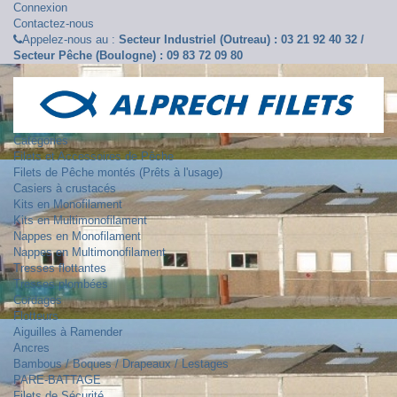
Connexion
Contactez-nous
Appelez-nous au :
Secteur Industriel (Outreau) : 03 21 92 40 32 /
Secteur Pêche (Boulogne) : 09 83 72 09 80
Catégories
Filets et Accessoires de Pêche
Filets de Pêche montés (Prêts à l'usage)
Casiers à crustacés
Kits en Monofilament
Kits en Multimonofilament
Nappes en Monofilament
Nappes en Multimonofilament
Tresses flottantes
Tresses plombées
Cordages
Flotteurs
Aiguilles à Ramender
Ancres
Bambous / Boques / Drapeaux / Lestages
PARE-BATTAGE
Filets de Sécurité