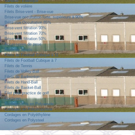
Sandow - Elastique
Filets de volière
Filets Brise-vent - Brise-vue
Brise-vue occultation forte, supérieure à 90%
Brise-vue Occultation 85%
Brise-vent filtration 90%
Brise-vent filtration 70%
Brise-vent filtration 50%
Accessoires de pose
Filets de Sports
Filets de Football Cubique à 11
Filets de Football Cubique à 7
Filets de Tennis
Filets de Volley-Ball
Filets de Badminton
Filets de Hand-Ball
Filets de Basket-Ball
Filet pour practice de golf
Cordages
Cordages/Fils en Polyamide
Cordages en Polypropylène
Cordages en Polyéthylène
Cordages en Polysteel