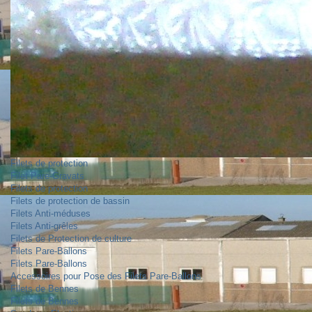
Filets de protection
Filet Pare-Gravats
Filets de protection
Filets de protection de bassin
Filets Anti-méduses
Filets Anti-grêles
Filets de Protection de culture
Filets Pare-Ballons
Filets Pare-Ballons
Accessoires pour Pose des Filets Pare-Ballons
Filets de Bennes
Filets de Bennes