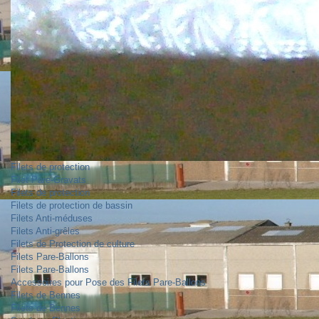
Filets de protection
Filet Pare-Gravats
Filets de protection
Filets de protection de bassin
Filets Anti-méduses
Filets Anti-grêles
Filets de Protection de culture
Filets Pare-Ballons
Filets Pare-Ballons
Accessoires pour Pose des Filets Pare-Ballons
Filets de Bennes
Filets de Bennes