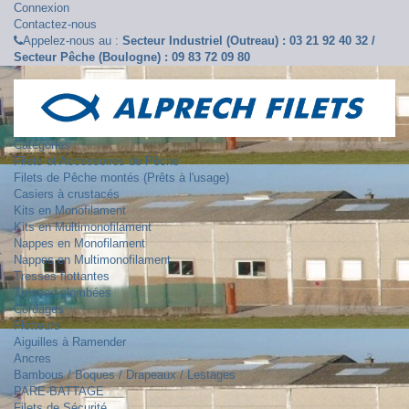
Connexion
Contactez-nous
Appelez-nous au :
Secteur Industriel (Outreau) : 03 21 92 40 32 /
Secteur Pêche (Boulogne) : 09 83 72 09 80
Catégories
Filets et Accessoires de Pêche
Filets de Pêche montés (Prêts à l'usage)
Casiers à crustacés
Kits en Monofilament
Kits en Multimonofilament
Nappes en Monofilament
Nappes en Multimonofilament
Tresses flottantes
Tresses plombées
Cordages
Flotteurs
Aiguilles à Ramender
Ancres
Bambous / Boques / Drapeaux / Lestages
PARE-BATTAGE
Filets de Sécurité