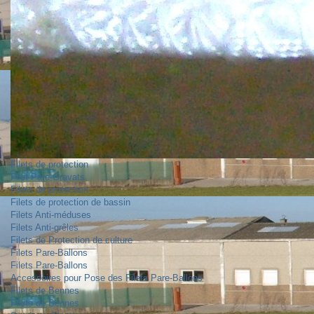
Filets de protection
Filet Pare-Gravats
Filets de protection
Filets de protection de bassin
Filets Anti-méduses
Filets Anti-grêles
Filets de Protection de culture
Filets Pare-Ballons
Filets Pare-Ballons
Accessoires pour Pose des Filets Pare-Ballons
Filets de Bennes
Filets de Bennes