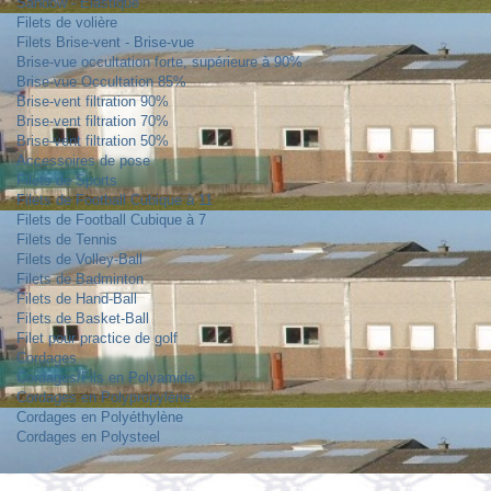
Sandow - Elastique
Filets de volière
Filets Brise-vent - Brise-vue
Brise-vue occultation forte, supérieure à 90%
Brise-vue Occultation 85%
Brise-vent filtration 90%
Brise-vent filtration 70%
Brise-vent filtration 50%
Accessoires de pose
Filets de Sports
Filets de Football Cubique à 11
Filets de Football Cubique à 7
Filets de Tennis
Filets de Volley-Ball
Filets de Badminton
Filets de Hand-Ball
Filets de Basket-Ball
Filet pour practice de golf
Cordages
Cordages/Fils en Polyamide
Cordages en Polypropylène
Cordages en Polyéthylène
Cordages en Polysteel