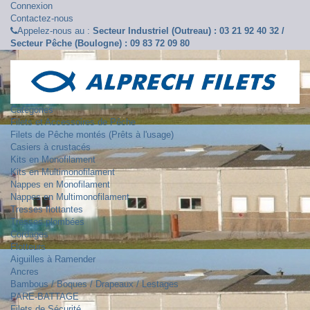
Connexion
Contactez-nous
Appelez-nous au :
Secteur Industriel (Outreau) : 03 21 92 40 32 /
Secteur Pêche (Boulogne) : 09 83 72 09 80
Catégories
Filets et Accessoires de Pêche
Filets de Pêche montés (Prêts à l'usage)
Casiers à crustacés
Kits en Monofilament
Kits en Multimonofilament
Nappes en Monofilament
Nappes en Multimonofilament
Tresses flottantes
Tresses plombées
Cordages
Flotteurs
Aiguilles à Ramender
Ancres
Bambous / Boques / Drapeaux / Lestages
PARE-BATTAGE
Filets de Sécurité