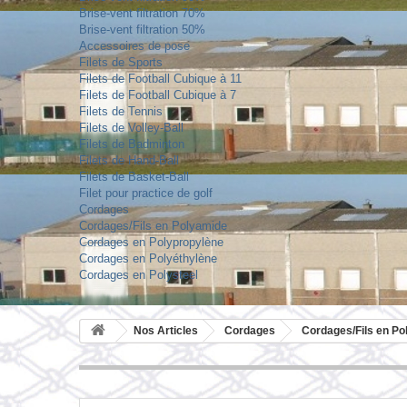
Brise-vent filtration 70%
Brise-vent filtration 50%
Accessoires de pose
Filets de Sports
Filets de Football Cubique à 11
Filets de Football Cubique à 7
Filets de Tennis
Filets de Volley-Ball
Filets de Badminton
Filets de Hand-Ball
Filets de Basket-Ball
Filet pour practice de golf
Cordages
Cordages/Fils en Polyamide
Cordages en Polypropylène
Cordages en Polyéthylène
Cordages en Polysteel
Nos Articles
Cordages
Cordages/Fils en P