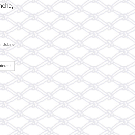
nche,
n Bobine
terest