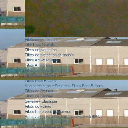
Filets de protection
Filet Pare-Gravats
Filets de protection
Filets de protection de bassin
Filets Anti-méduses
Filets Anti-grêles
Filets de Protection de culture
Filets Pare-Ballons
Filets Pare-Ballons
Accessoires pour Pose des Filets Pare-Ballons
Filets de Bennes
Filets de Bennes
Sandow - Elastique
Filets de volière
Filets Brise-vent - Brise-vue
Brise-vue occultation forte, supérieure à 90%
Brise-vue Occultation 85%
Brise-vent filtration 90%