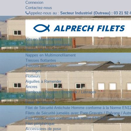
Connexion
Contactez-nous
Appelez-nous au :
Secteur Industriel (Outreau) : 03 21 92
Kits en Monofilament
Kits en Multimonofilament
Nappes en Monofilament
Nappes en Multimonofilament
Tresses flottantes
Tresses plombées
Cordages
Flotteurs
Aiguilles à Ramender
Ancres
Bambous / Boques / Drapeaux / Lestages
PARE-BATTAGE
Filets de Sécurité
Filet de Sécurité Antichute Homme conforme à la Norme EN1
Filets de Sécurité jumelés avec Pare-Gravats / Polyane / Autre
Filet Garde-Corps conforme à la norme EN1263-1
Filet périphérique
Accessoires de pose