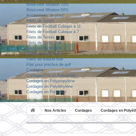
Brise-vent filtration 70%
Brise-vent filtration 50%
Accessoires de pose
Filets de Sports
Filets de Football Cubique à 11
Filets de Football Cubique à 7
Filets de Tennis
Filets de Volley-Ball
Filets de Badminton
Filets de Hand-Ball
Filets de Basket-Ball
Filet pour practice de golf
Cordages
Cordages/Fils en Polyamide
Cordages en Polypropylène
Cordages en Polyéthylène
Cordages en Polysteel
Nos Articles
Cordages
Cordages en Polyét