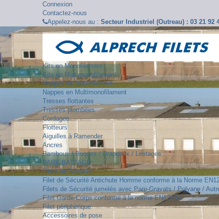
Connexion
Contactez-nous
Appelez-nous au :
Secteur Industriel (Outreau) : 03 21 92
Kits en Monofilament
Kits en Multimonofilament
Nappes en Monofilament
Nappes en Multimonofilament
Tresses flottantes
Tresses plombées
Cordages
Flotteurs
Aiguilles à Ramender
Ancres
Bambous / Boques / Drapeaux / Lestages
PARE-BATTAGE
Filets de Sécurité
Filet de Sécurité Antichute Homme conforme à la Norme EN1
Filets de Sécurité jumelés avec Pare-Gravats / Polyane / Autre
Filet Garde-Corps conforme à la norme EN1263-1
Filet périphérique
Accessoires de pose