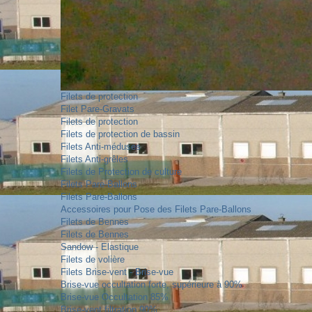
Filets de protection
Filet Pare-Gravats
Filets de protection
Filets de protection de bassin
Filets Anti-méduses
Filets Anti-grêles
Filets de Protection de culture
Filets Pare-Ballons
Filets Pare-Ballons
Accessoires pour Pose des Filets Pare-Ballons
Filets de Bennes
Filets de Bennes
Sandow - Elastique
Filets de volière
Filets Brise-vent - Brise-vue
Brise-vue occultation forte, supérieure à 90%
Brise-vue Occultation 85%
Brise-vent filtration 90%