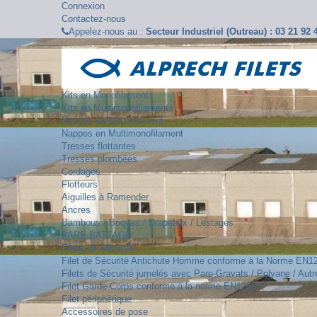
Connexion
Contactez-nous
Appelez-nous au :
Secteur Industriel (Outreau) : 03 21 92
Kits en Monofilament
Kits en Multimonofilament
Nappes en Monofilament
Nappes en Multimonofilament
Tresses flottantes
Tresses plombées
Cordages
Flotteurs
Aiguilles à Ramender
Ancres
Bambous / Boques / Drapeaux / Lestages
PARE-BATTAGE
Filets de Sécurité
Filet de Sécurité Antichute Homme conforme à la Norme EN1
Filets de Sécurité jumelés avec Pare-Gravats / Polyane / Autre
Filet Garde-Corps conforme à la norme EN1263-1
Filet périphérique
Accessoires de pose