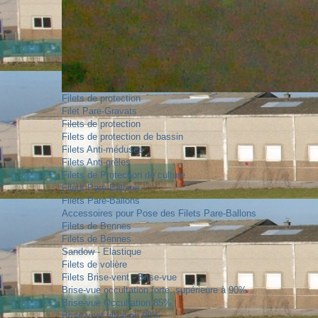
Filets de protection
Filet Pare-Gravats
Filets de protection
Filets de protection de bassin
Filets Anti-méduses
Filets Anti-grêles
Filets de Protection de culture
Filets Pare-Ballons
Filets Pare-Ballons
Accessoires pour Pose des Filets Pare-Ballons
Filets de Bennes
Filets de Bennes
Sandow - Elastique
Filets de volière
Filets Brise-vent - Brise-vue
Brise-vue occultation forte, supérieure à 90%
Brise-vue Occultation 85%
Brise-vent filtration 90%