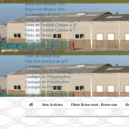
Brise-vent filtration 70%
Brise-vent filtration 50%
Accessoires de pose
Filets de Sports
Filets de Football Cubique à 11
Filets de Football Cubique à 7
Filets de Tennis
Filets de Volley-Ball
Filets de Badminton
Filets de Hand-Ball
Filets de Basket-Ball
Filet pour practice de golf
Cordages
Cordages/Fils en Polyamide
Cordages en Polypropylène
Cordages en Polyéthylène
Cordages en Polysteel
Nos Articles
Filets Brise-vent - Brise-vue
Br