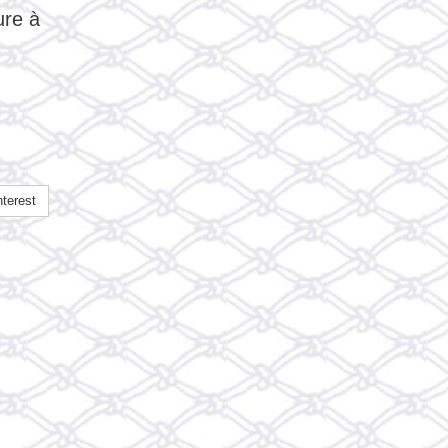
ure à
terest