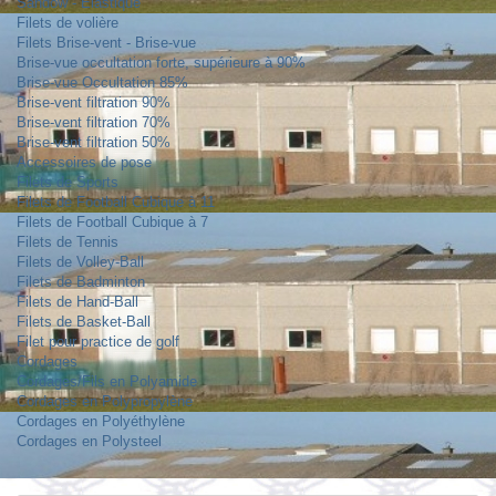
Sandow - Elastique
Filets de volière
Filets Brise-vent - Brise-vue
Brise-vue occultation forte, supérieure à 90%
Brise-vue Occultation 85%
Brise-vent filtration 90%
Brise-vent filtration 70%
Brise-vent filtration 50%
Accessoires de pose
Filets de Sports
Filets de Football Cubique à 11
Filets de Football Cubique à 7
Filets de Tennis
Filets de Volley-Ball
Filets de Badminton
Filets de Hand-Ball
Filets de Basket-Ball
Filet pour practice de golf
Cordages
Cordages/Fils en Polyamide
Cordages en Polypropylène
Cordages en Polyéthylène
Cordages en Polysteel