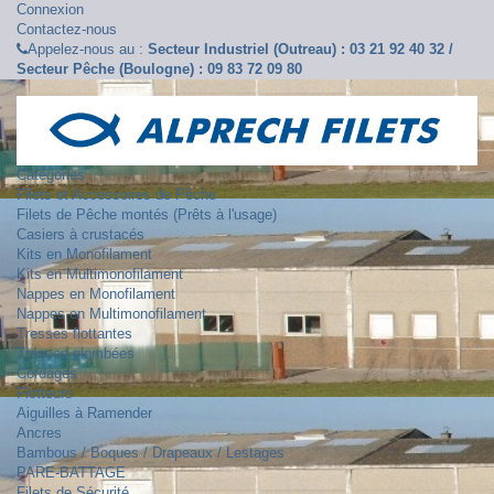
Connexion
Contactez-nous
Appelez-nous au :
Secteur Industriel (Outreau) : 03 21 92 40 32 /
Secteur Pêche (Boulogne) : 09 83 72 09 80
Catégories
Filets et Accessoires de Pêche
Filets de Pêche montés (Prêts à l'usage)
Casiers à crustacés
Kits en Monofilament
Kits en Multimonofilament
Nappes en Monofilament
Nappes en Multimonofilament
Tresses flottantes
Tresses plombées
Cordages
Flotteurs
Aiguilles à Ramender
Ancres
Bambous / Boques / Drapeaux / Lestages
PARE-BATTAGE
Filets de Sécurité