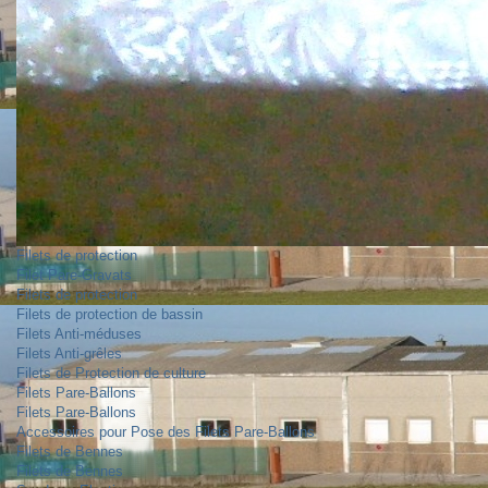
Filets de protection
Filet Pare-Gravats
Filets de protection
Filets de protection de bassin
Filets Anti-méduses
Filets Anti-grêles
Filets de Protection de culture
Filets Pare-Ballons
Filets Pare-Ballons
Accessoires pour Pose des Filets Pare-Ballons
Filets de Bennes
Filets de Bennes