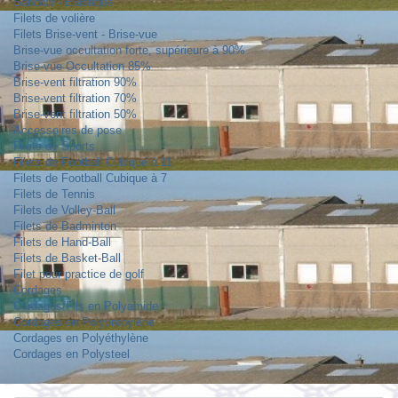
Sandow - Elastique
Filets de volière
Filets Brise-vent - Brise-vue
Brise-vue occultation forte, supérieure à 90%
Brise-vue Occultation 85%
Brise-vent filtration 90%
Brise-vent filtration 70%
Brise-vent filtration 50%
Accessoires de pose
Filets de Sports
Filets de Football Cubique à 11
Filets de Football Cubique à 7
Filets de Tennis
Filets de Volley-Ball
Filets de Badminton
Filets de Hand-Ball
Filets de Basket-Ball
Filet pour practice de golf
Cordages
Cordages/Fils en Polyamide
Cordages en Polypropylène
Cordages en Polyéthylène
Cordages en Polysteel