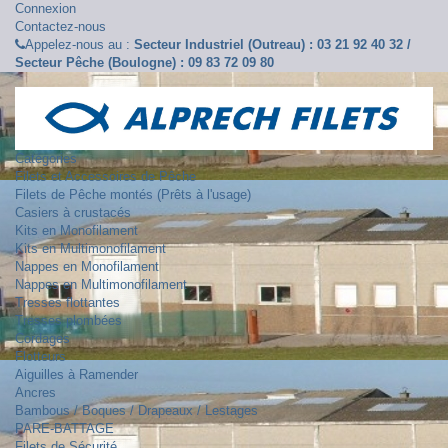
Connexion
Contactez-nous
Appelez-nous au :
Secteur Industriel (Outreau) : 03 21 92 40 32 /
Secteur Pêche (Boulogne) : 09 83 72 09 80
Catégories
Filets et Accessoires de Pêche
Filets de Pêche montés (Prêts à l'usage)
Casiers à crustacés
Kits en Monofilament
Kits en Multimonofilament
Nappes en Monofilament
Nappes en Multimonofilament
Tresses flottantes
Tresses plombées
Cordages
Flotteurs
Aiguilles à Ramender
Ancres
Bambous / Boques / Drapeaux / Lestages
PARE-BATTAGE
Filets de Sécurité