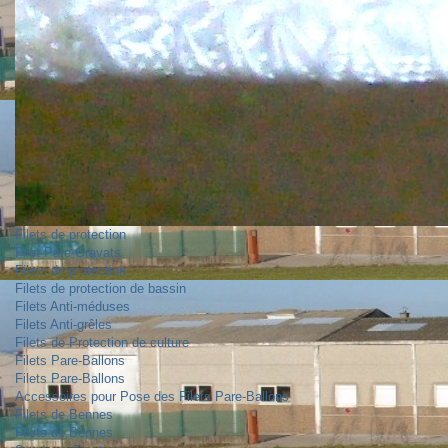
Filets de protection
Filet Pare-Gravats
Filets de protection
Filets de protection de bassin
Filets Anti-méduses
Filets Anti-grêles
Filets de Protection de culture
Filets Pare-Ballons
Filets Pare-Ballons
Accessoires pour Pose des Filets Pare-Ballons
Filets de Bennes
Filets de Bennes